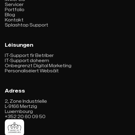
Servicer
Portfolio
Blog
Kontakt
Splashtop Support
Léisungen
IT-Support fir Betriber
IT-Support doheem
Onbegrenzt Digital Marketing
Personaliséiert Websäit
Adress
2, Zone Industrielle
L-9166 Mertzig
Luxembourg
+352 20 60 09 50