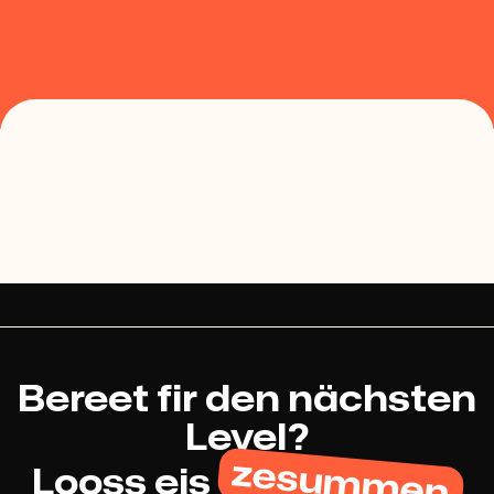
Ressourcen
Bereet fir den nächsten
Level?
zesummen
Looss eis