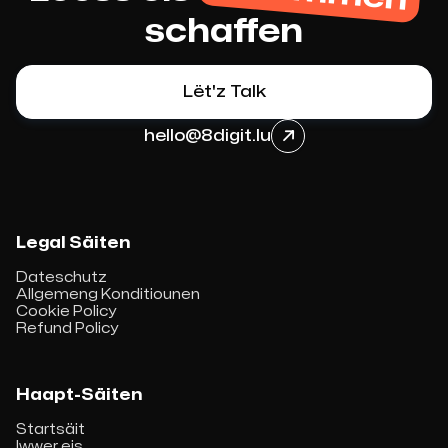
schaffen
Lët'z Talk
hello@8digit.lu

Legal Säiten
Dateschutz
Allgemeng Konditiounen
Cookie Policy
Refund Policy
Haapt-Säiten
Startsäit
Iwwer eis