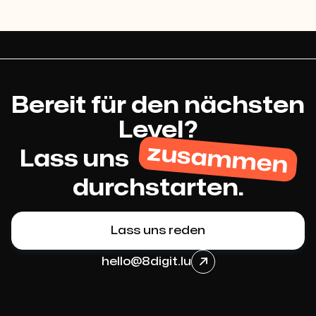
Bereit für den nächsten
Level?
zusammen
Lass uns
durchstarten.
Lass uns reden
hello@8digit.lu
