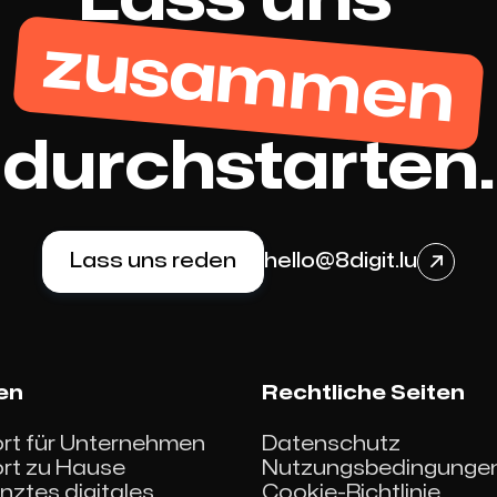
zusammen
durchstarten.
Lass uns reden
hello@8digit.lu

en
Rechtliche Seiten
ort für Unternehmen
Datenschutz
ort zu Hause
Nutzungsbedingunge
ztes digitales
Cookie-Richtlinie