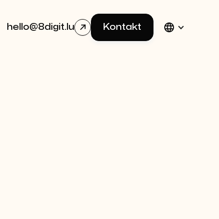
hello@8digit.lu
Kontakt
