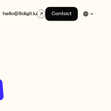
hello@8digit.lu
Contact
