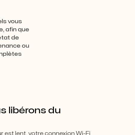
els vous
, afin que
état de
tenance ou
omplètes
s libérons du
r est lent, votre connexion Wi-Fi