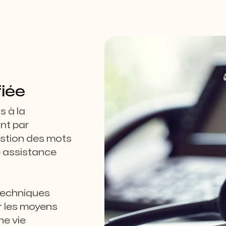
iée
s à la
nt par
gestion des mots
e assistance
 techniques
r les moyens
ne vie