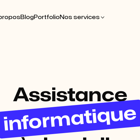
propos
Blog
Portfolio
Nos services

Assistance
informatique