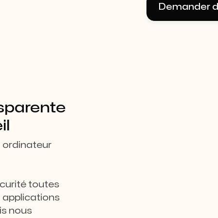
Demander de
nsparente
il
 ordinateur
curité toutes
t applications
uis nous