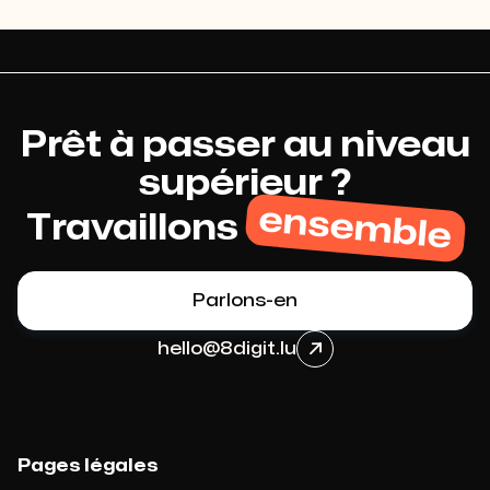
Voir le projet

Prêt à passer au niveau
supérieur ?
ensemble
Travaillons
Parlons-en
hello@8digit.lu

Pages légales