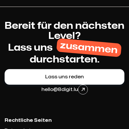
Bereit für den nächsten
Level?
zusammen
Lass uns
durchstarten.
Lass uns reden
hello@8digit.lu

Rechtliche Seiten